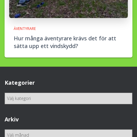
ÄVENTYRARE
Hur många äventyrare krävs det för att
sätta upp ett vindskydd?
Kategorier
K
a
t
e
Arkiv
g
o
A
r