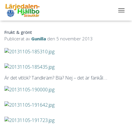
S
L
Å
Frukt & grönt
P
Å
Publicerat av
Gunilla
den
5 november 2013
/
A
V
N
A
V
I
Är det vitlök? Tandkräm? Blä? Nej – det är fänkål….
G
E
R
I
N
G