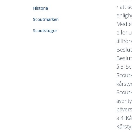
• att 
Historia
enligh
Scoutmärken
Medlem
Scoutstugor
eller 
tillhör
Beslut
Beslut
§ 3. S
Scoutk
kårsty
Scoutk
äventy
bävers
§ 4. K
Kårsty