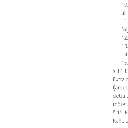
10
ti
11
fö
12
13
14
15
§ 14.
Extra 
fjärde
detta 
mötet.
§ 15. 
Kallel