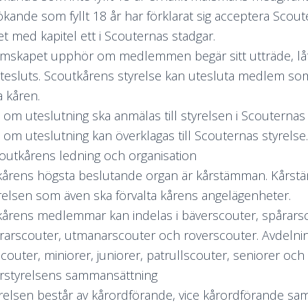
sökande som fyllt 18 år har förklarat sig acceptera Scou
et med kapitel ett i Scouternas stadgar.
skapet upphör om medlemmen begär sitt utträde, låter
utesluts. Scoutkårens styrelse kan utesluta medlem som 
a kåren.
 om uteslutning ska anmälas till styrelsen i Scouternas 
 om uteslutning kan överklagas till Scouternas styrelse.
coutkårens ledning och organisation
årens högsta beslutande organ är kårstämman. Kårstä
relsen som även ska förvalta kårens angelägenheter.
årens medlemmar kan indelas i bäverscouter, spårarsc
rarscouter, utmanarscouter och roverscouter. Avdelnin
couter, miniorer, juniorer, patrullscouter, seniorer och
årstyrelsens sammansättning
relsen består av kårordförande, vice kårordförande sam