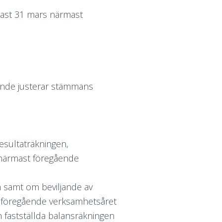
nast 31 mars närmast
örande justerar stämmans
esultaträkningen,
 närmast föregående
n samt om beviljande av
t föregående verksamhetsåret
en fastställda balansräkningen