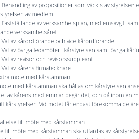
. Behandling av propositioner som väckts av styrelsen 
ll styrelsen av medlem
. Fastställande av verksamhetsplan, medlemsavgift sam
ljande verksamhetsåret
. Val av kårordförande och vice kårordförande
. Val av övriga ledamöter i kårstyrelsen samt övriga kårf
. Val av revisor och revisorssuppleant
. Val av kårens firmatecknare
 Extra möte med kårstämman
möte med kårstämman ska hållas om kårstyrelsen anser
del av kårens medlemmar begär det, och då inom en må
till kårstyrelsen. Vid mötet får endast förekomma de äre
Kallelse till möte med kårstämman
se till möte med kårstämman ska utfärdas av kårstyrels