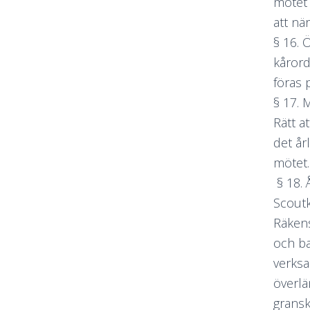
mötet 
att nä
§ 16.
kårord
föras 
§ 17. 
Rätt a
det år
mötet.
§ 18. 
Scoutk
Räkens
och ba
verksa
överlä
gransk