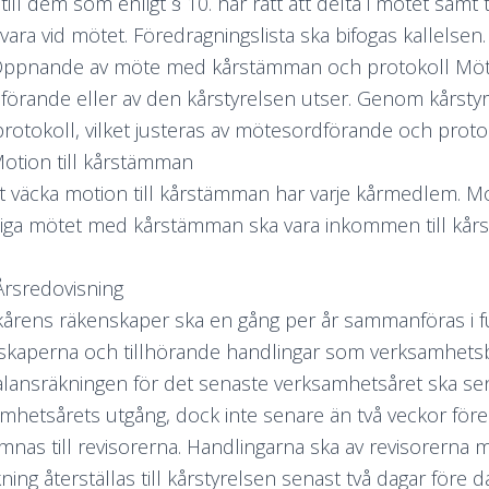
till dem som enligt § 10. har rätt att delta i mötet samt t
rvara vid mötet. Föredragningslista ska bifogas kallelsen.
 Öppnande av möte med kårstämman och protokoll Mö
förande eller av den kårstyrelsen utser. Genom kårstyr
protokoll, vilket justeras av mötesordförande och proto
Motion till kårstämman
tt väcka motion till kårstämman har varje kårmedlem. 
liga mötet med kårstämman ska vara inkommen till kårs
Årsredovisning
årens räkenskaper ska en gång per år sammanföras i fu
kaperna och tillhörande handlingar som verksamhetsbe
lansräkningen för det senaste verksamhetsåret ska sena
mhetsårets utgång, dock inte senare än två veckor för
mnas till revisorerna. Handlingarna ska av revisorerna 
ning återställas till kårstyrelsen senast två dagar före