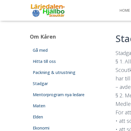
HOME
Sta
Om Kåren
Gå med
Stadgar
§ 1. A
Hitta till oss
Scoutk
Packning & utrustning
har ti
Stadgar
– avde
Mentorprogram nya ledare
§ 2. 
Medlem
Maten
För at
Elden
• att 
Ekonomi
• att 