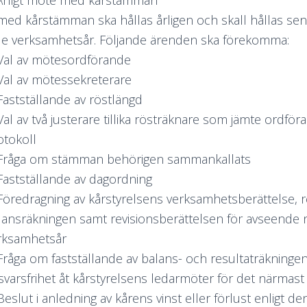
Årligt möte med kårstämman
ed kårstämman ska hållas årligen och skall hållas se
de verksamhetsår. Följande ärenden ska förekomma:
 Val av mötesordförande
 Val av mötessekreterare
 Fastställande av röstlängd
 Val av två justerare tillika rösträknare som jämte ordf
otokoll
 Fråga om stämman behörigen sammankallats
 Fastställande av dagordning
 Föredragning av kårstyrelsens verksamhetsberättelse, r
lansräkningen samt revisionsberättelsen för avseende
rksamhetsår
 Fråga om fastställande av balans- och resultaträkninge
svarsfrihet åt kårstyrelsens ledarmöter för det närmas
Beslut i anledning av kårens vinst eller förlust enligt d