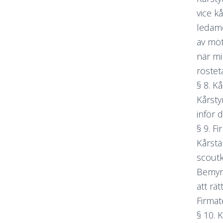
vice k
ledamö
av möt
när mi
röstet
§ 8. K
Kårsty
inför 
§ 9. F
Kårstä
scoutk
Bemynd
att rä
Firmat
§ 10.