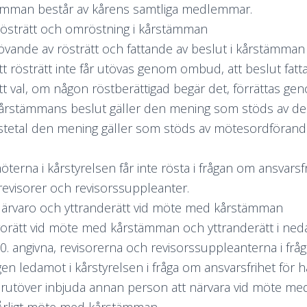
ämman består av kårens samtliga medlemmar.
Rösträtt och omröstning i kårstämman
övande av rösträtt och fattande av beslut i kårstämman 
att rösträtt inte får utövas genom ombud, att beslut f
t val, om någon röstberättigad begär det, förrättas ge
rstämmans beslut gäller den mening som stöds av de ﬂ
östetal den mening gäller som stöds av mötesordförande
terna i kårstyrelsen får inte rösta i frågan om ansvarsfri
 revisorer och revisorssuppleanter.
Närvaro och yttranderätt vid möte med kårstämman
orätt vid möte med kårstämman och yttranderätt i ned
10. angivna, revisorerna och revisorssuppleanterna i fr
en ledamot i kårstyrelsen i fråga om ansvarsfrihet för h
rutöver inbjuda annan person att närvara vid möte m