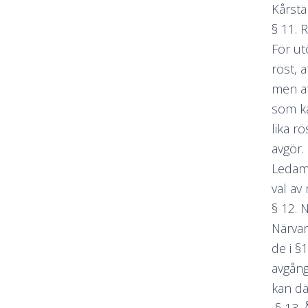
Kårst
§ 11. 
För ut
röst, 
men at
som kå
lika r
avgör.
Ledamö
val av
§ 12. 
Närvar
de i §
avgång
kan dä