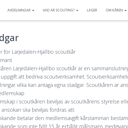
AVDELNINGAR
VAD ÄR SCOUTING?
LÄGER
OM KÅREN
dgar
 för Lärjedalen-Hjällbo scoutkår
llmänt
åren Lärjedalen-Hjällbo scoutkår är en sammanslutnin
ll uppgift att bedriva scoutverksamhet. Scoutverksamhet
lningar vilka kan antaga egna stadgar. Scoutkåren är ans
Medlemskap
skap i scoutkåren beviljas av scoutkårens styrelse elle
t ansökan ska beviljas fordras att:
sökande betalar den medlemsavgift kårstämman bestäm
sökande som inte fyllt 15 år erhållit målsmans medgivan