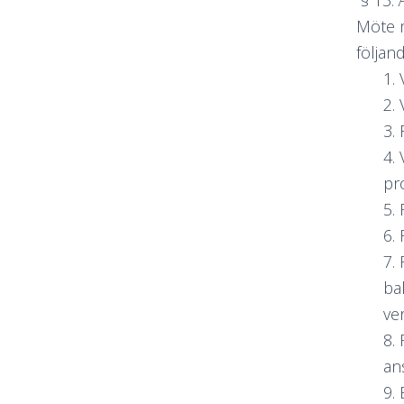
§ 13. 
Möte m
följan
1.
2.
3.
4.
pr
5.
6.
7.
ba
ve
8.
an
9. 