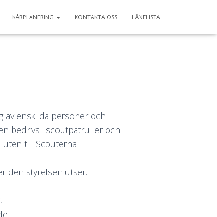
KÅRPLANERING
KONTAKTA OSS
LÅNELISTA
g av enskilda personer och
en bedrivs i scoutpatruller och
luten till Scouterna.
r den styrelsen utser.
t
de