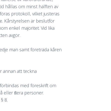
id hållas om minst hälften av
ras protokoll, vilket justeras
e. Kårstyrelsen är beslutför
om enkel majoritet. Vid lika
tten avgör.
redje man samt företräda kåren
r annan att teckna
förbindas med föreskrift om
å eller ﬂera personer.
§ 8.