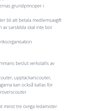
ternas grundprinciper i
 bli att betala medlemsavgift
av särskilda skäl inte bör
riksorganisation.
mmans beslut verkställs av
outer, upptäckarscouter,
garna kan också kallas för
 roverscouter.
t minst tre övriga ledamöter.