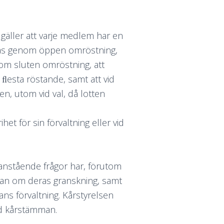
gäller att varje medlem har en
attas genom öppen omröstning,
nom sluten omröstning, att
esta röstande, samt att vid
n, utom vid val, då lotten
het för sin förvaltning eller vid
anstående frågor har, förutom
ågan om deras granskning, samt
ans förvaltning. Kårstyrelsen
ed kårstämman.