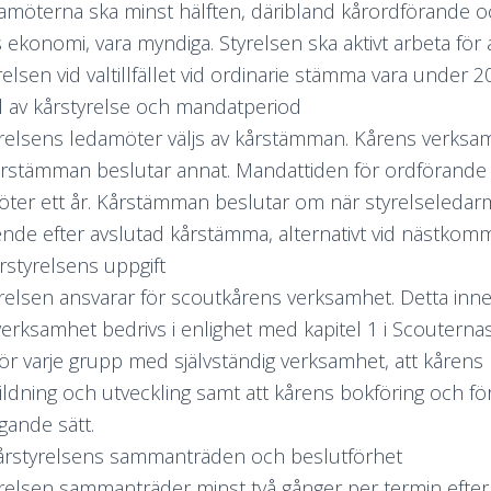
amöterna ska minst hälften, däribland kårordförande
 ekonomi, vara myndiga. Styrelsen ska aktivt arbeta för 
relsen vid valtillfället vid ordinarie stämma vara under 20
al av kårstyrelse och mandatperiod
relsens ledamöter väljs av kårstämman. Kårens verksa
årstämman beslutar annat. Mandattiden för ordförande oc
ter ett år. Kårstämman beslutar om när styrelseledarmöt
de efter avslutad kårstämma, alternativt vid nästkom
årstyrelsens uppgift
relsen ansvarar för scoutkårens verksamhet. Detta inne
erksamhet bedrivs i enlighet med kapitel 1 i Scouternas 
ör varje grupp med självständig verksamhet, att kåre
tbildning och utveckling samt att kårens bokföring och f
gande sätt.
årstyrelsens sammanträden och beslutförhet
relsen sammanträder minst två gånger per termin efter 