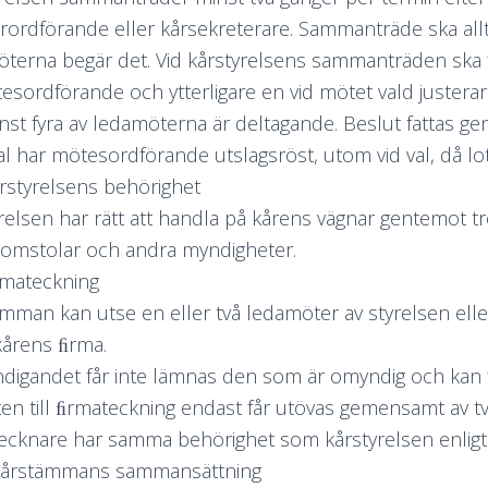
årordförande eller kårsekreterare. Sammanträde ska allt
terna begär det. Vid kårstyrelsens sammanträden ska fö
esordförande och ytterligare en vid mötet vald justerar
nst fyra av ledamöterna är deltagande. Beslut fattas gen
al har mötesordförande utslagsröst, utom vid val, då lo
årstyrelsens behörighet
relsen har rätt att handla på kårens vägnar gentemot t
domstolar och andra myndigheter.
irmateckning
mman kan utse en eller två ledamöter av styrelsen elle
årens ﬁrma.
igandet får inte lämnas den som är omyndig och kan 
tten till ﬁrmateckning endast får utövas gemensamt av tv
ecknare har samma behörighet som kårstyrelsen enligt 
 Kårstämmans sammansättning