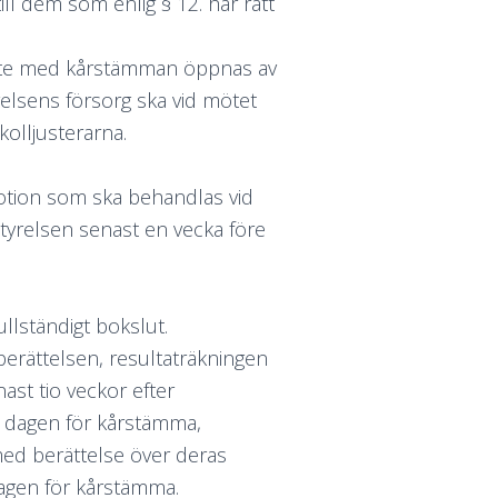
ill dem som enlig § 12. har rätt
te med kårstämman öppnas av
elsens försorg ska vid mötet
kolljusterarna.
Motion som ska behandlas vid
tyrelsen senast en vecka före
llständigt bokslut.
rättelsen, resultaträkningen
st tio veckor efter
e dagen för kårstämma,
med berättelse över deras
 dagen för kårstämma.