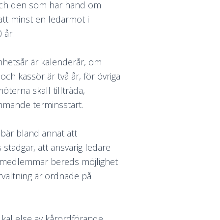
 och den som har hand om
att minst en ledarmot i
 år.
mhetsår är kalenderår, om
h kassör är två år, för övriga
erna skall tillträda,
mmande terminsstart.
bär bland annat att
stadgar, att ansvarig ledare
ns medlemmar bereds möjlighet
örvaltning är ordnade på
kallelse av kårordförande,