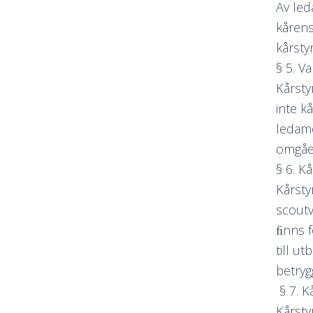
Av led
kårens
kårsty
§ 5. V
Kårsty
inte k
ledamö
omgåen
§ 6. K
Kårsty
scoutv
ﬁnns f
till u
betryg
§ 7. K
Kårsty