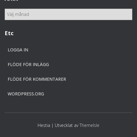
g
o
A
r
r
i
k
e
i
Etc
r
v
LOGGA IN
FLÖDE FÖR INLÄGG
FLÖDE FÖR KOMMENTARER
WORDPRESS.ORG
Hestia | Utvecklat av
ThemeIsle