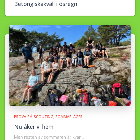
Betongiskakväll i ösregn
PROVA-PÅ-SCOUTING
SOMMARLÄGER
Nu åker vi hem
Men resten av sommaren är kvar….