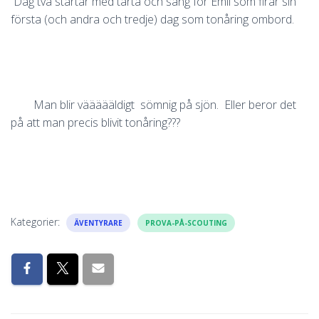
Dag två startar med tårta och sång för Emil som firar sin
första (och andra och tredje) dag som tonåring ombord.
Man blir väääääldigt sömnig på sjön. Eller beror det
på att man precis blivit tonåring???
Kategorier:
ÄVENTYRARE
PROVA-PÅ-SCOUTING