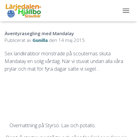
S
L
Å
Äventyrasegling med Mandalay
P
Å
Publicerat av
Gunilla
den
14 maj 2015
/
A
Sex landkrabbor mönstrade på scouternas skuta
V
Mandalay en solig vårdag. När vi stuvat undan alla våra
N
A
prylar och mat för fyra dagar satte vi segel…
V
I
G
E
R
I
N
G
Övernattning på Styrsö. Lax och potatis.