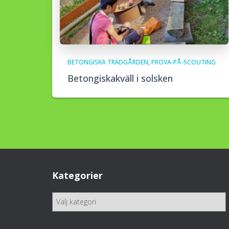
BETONGISKA TRÄDGÅRDEN
PROVA-PÅ-SCOUTING
Betongiskakväll i solsken
Kategorier
K
a
t