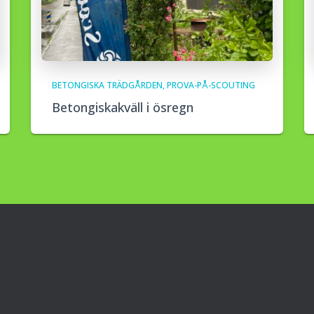
BETONGISKA TRÄDGÅRDEN
PROVA-PÅ-SCOUTING
Betongiskakväll i ösregn