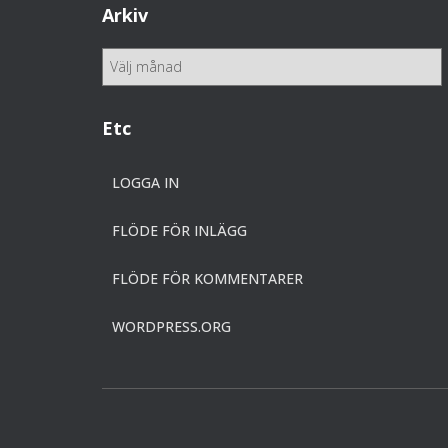
e
Arkiv
g
o
A
r
r
i
k
e
i
Etc
r
v
LOGGA IN
FLÖDE FÖR INLÄGG
FLÖDE FÖR KOMMENTARER
WORDPRESS.ORG