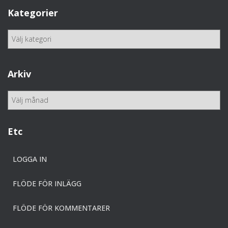
Kategorier
K
a
t
e
Arkiv
g
o
A
r
r
i
k
e
i
Etc
r
v
LOGGA IN
FLÖDE FÖR INLÄGG
FLÖDE FÖR KOMMENTARER