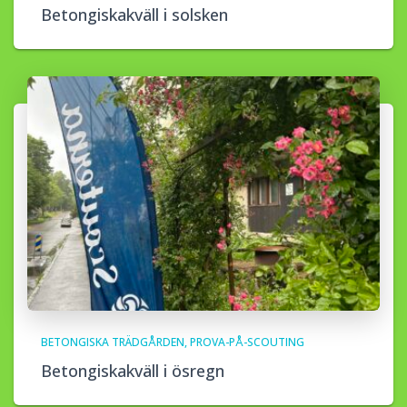
Betongiskakväll i solsken
BETONGISKA TRÄDGÅRDEN
PROVA-PÅ-SCOUTING
Betongiskakväll i ösregn