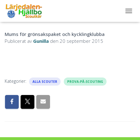
S
L
Å
Mums för grönsakspaket och kycklingklubba
P
Å
Publicerat av
Gunilla
den
20 september 2015
/
A
V
N
A
V
Kategorier:
I
ALLA SCOUTER
PROVA-PÅ-SCOUTING
G
E
R
I
N
G