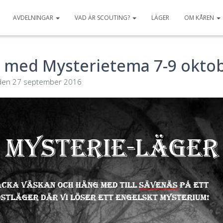
AVDELNINGAR
VAD ÄR SCOUTING?
LÄGER
OM KÅREN
r med Mysterietema 7-9 okto
den
27 september 2016