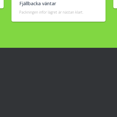
Fjällbacka väntar
Packningen inför lägret är nästan klart.