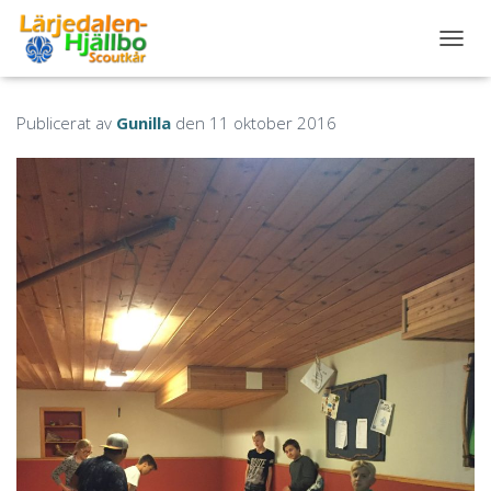
S
L
Å
P
Publicerat av
Gunilla
den
11 oktober 2016
Å
/
A
V
N
A
V
I
G
E
R
I
N
G