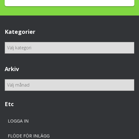
Kategorier
K
a
t
e
Arkiv
g
o
A
r
r
i
k
e
i
Etc
r
v
LOGGA IN
FLÖDE FÖR INLÄGG