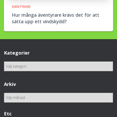
ÄVENTYRARE
Hur många äventyrare krävs det för att
sätta upp ett vindskydd?
Kategorier
K
a
t
e
Arkiv
g
o
A
r
r
i
k
e
i
Etc
r