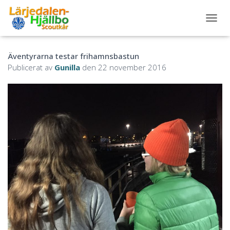
S
L
Å
Äventyrarna testar frihamnsbastun
P
Å
Publicerat av
Gunilla
den
22 november 2016
/
A
V
N
A
V
I
G
E
R
I
N
G