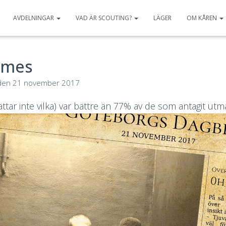
AVDELNINGAR
VAD ÄR SCOUTING?
LÄGER
OM KÅREN
ames
den
21 november 2017
rättar inte vilka) var bättre än 77% av de som antagit ut