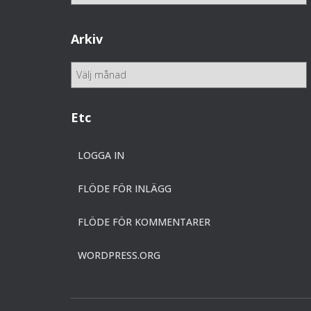
a
t
e
Arkiv
g
o
A
r
r
i
k
e
i
Etc
r
v
LOGGA IN
FLÖDE FÖR INLÄGG
FLÖDE FÖR KOMMENTARER
WORDPRESS.ORG