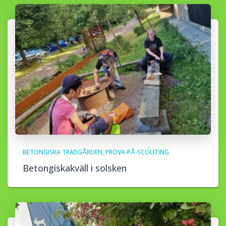
BETONGISKA TRÄDGÅRDEN
PROVA-PÅ-SCOUTING
Betongiskakväll i solsken