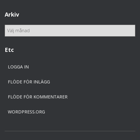
t
e
Arkiv
g
o
A
r
r
i
k
e
i
Etc
r
v
LOGGA IN
FLÖDE FÖR INLÄGG
FLÖDE FÖR KOMMENTARER
WORDPRESS.ORG