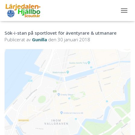
S
L
Å
Sök-i-stan på sportlovet för äventyrare & utmanare
P
Å
Publicerat av
Gunilla
den
30 januari 2018
/
A
V
N
A
V
I
G
E
R
I
N
G