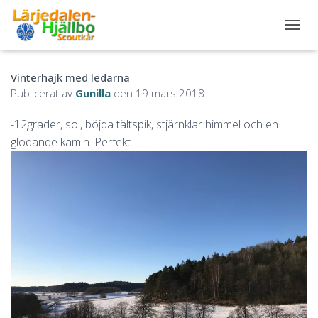
S
L
Å
Vinterhajk med ledarna
P
Å
Publicerat av
Gunilla
den
19 mars 2018
/
A
-12grader, sol, böjda tältspik, stjärnklar himmel och en
V
glödande kamin. Perfekt.
N
A
V
I
G
E
R
I
N
G