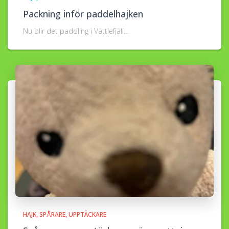
Packning inför paddelhajken
Nu blir det paddling i Vättlefjäll…
HAJK
SPÅRARE
UPPTÄCKARE