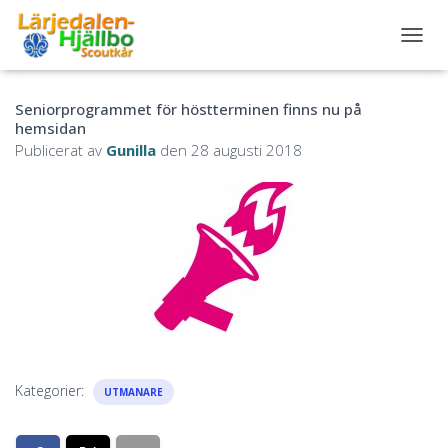
S
L
Å
Seniorprogrammet för höstterminen finns nu på
P
hemsidan
Å
/
Publicerat av
Gunilla
den
28 augusti 2018
A
V
N
A
V
I
G
E
R
I
N
G
Kategorier:
UTMANARE