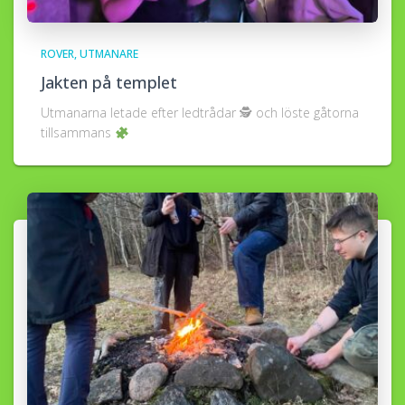
ROVER
UTMANARE
Jakten på templet
Utmanarna letade efter ledtrådar 🕵
och löste gåtorna
tillsammans