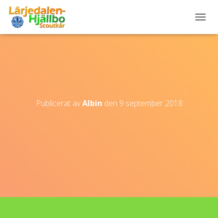
S
L
Å
P
Å
/
A
V
N
Publicerat av
Albin
den
9 september 2018
A
V
I
G
E
R
I
N
G