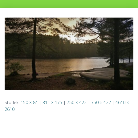
Storlek:
150 × 84
|
311 × 175
|
750 × 422
|
750 × 422
|
4640 ×
2610