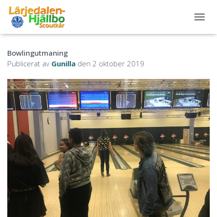
S
L
Å
Bowlingutmaning
P
Å
Publicerat av
Gunilla
den
2 oktober 2019
/
A
V
N
A
V
I
G
E
R
I
N
G