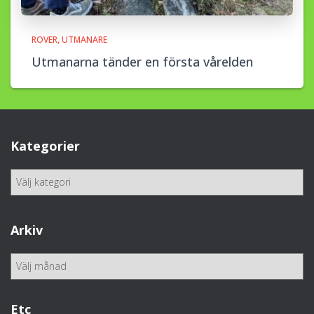
ROVER
UTMANARE
Utmanarna tänder en första vårelden
Kategorier
K
a
t
e
Arkiv
g
o
A
r
r
i
k
e
i
Etc