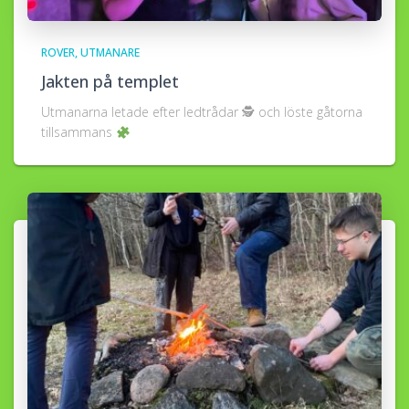
ROVER
UTMANARE
Jakten på templet
Utmanarna letade efter ledtrådar 🕵
och löste gåtorna
tillsammans