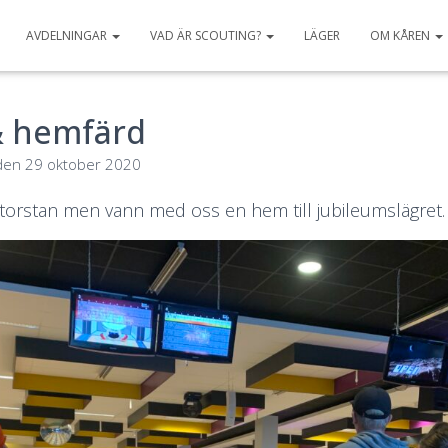
AVDELNINGAR
VAD ÄR SCOUTING?
LÄGER
OM KÅREN
& hemfärd
den
29 oktober 2020
 storstan men vann med oss en hem till jubileumslägret.