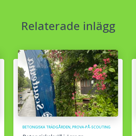
Relaterade inlägg
BETONGISKA TRÄDGÅRDEN
PROVA-PÅ-SCOUTING