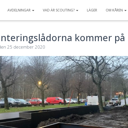
AVDELNINGAR
VAD ÄR SCOUTING?
LÄGER
OM KÅREN
anteringslådorna kommer på 
den
25 december 2020