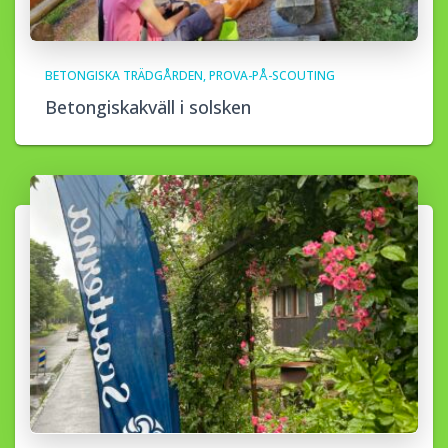
BETONGISKA TRÄDGÅRDEN
PROVA-PÅ-SCOUTING
Betongiskakväll i solsken