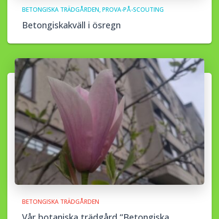
BETONGISKA TRÄDGÅRDEN
PROVA-PÅ-SCOUTING
Betongiskakväll i ösregn
BETONGISKA TRÄDGÅRDEN
Vår botaniska trädgård “Betongiska