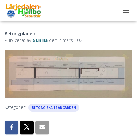
S
L
Å
Betongplanen
P
Å
Publicerat av
Gunilla
den
2 mars 2021
/
A
V
N
A
V
I
G
E
R
I
Kategorier:
BETONGISKA TRÄDGÅRDEN
N
G