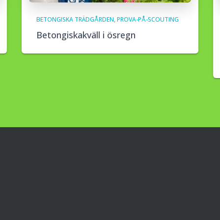
BETONGISKA TRÄDGÅRDEN
PROVA-PÅ-SCOUTING
Betongiskakväll i ösregn