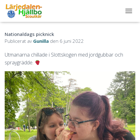
S
L
Å
Nationaldags picknick
P
Å
Publicerat av
Gunilla
den
6 juni 2022
/
A
Utmanarna chillade i Slottskogen med jordgubbar och
V
spraygrädde.
N
A
V
I
G
E
R
I
N
G