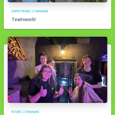
ÄVENTYRARE
UTMANARE
Teamwork!
ROVER
UTMANARE