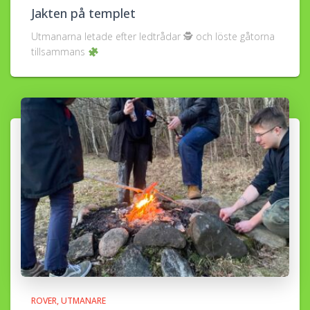
Jakten på templet
Utmanarna letade efter ledtrådar 🕵
och löste gåtorna
tillsammans
ROVER
UTMANARE