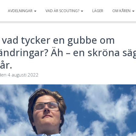
AVDELNINGAR
VAD ÄR SCOUTING?
LÄGER
OM KÅREN
 vad tycker en gubbe om
ändringar? Äh – en skröna sä
år.
den
4 augusti 2022