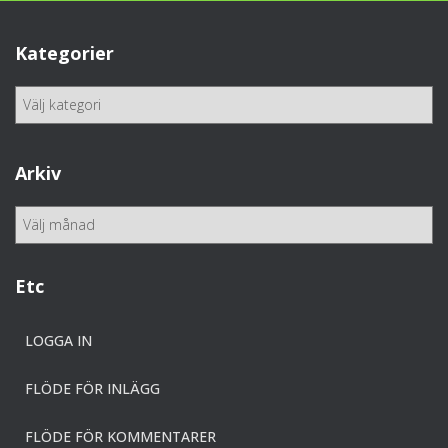
Kategorier
K
a
t
e
Arkiv
g
o
A
r
r
i
k
e
i
Etc
r
v
LOGGA IN
FLÖDE FÖR INLÄGG
FLÖDE FÖR KOMMENTARER