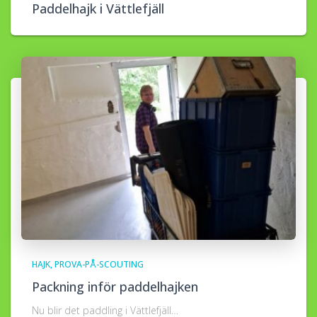
Paddelhajk i Vättlefjäll
HAJK
PROVA-PÅ-SCOUTING
Packning inför paddelhajken
Nu blir det paddling i Vättlefjäll…