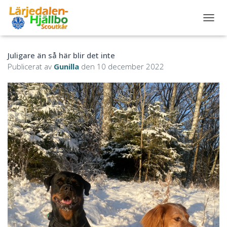
S
L
Å
Juligare än så här blir det inte
P
Å
Publicerat av
Gunilla
den
10 december 2022
/
A
V
N
A
V
I
G
E
R
I
N
G