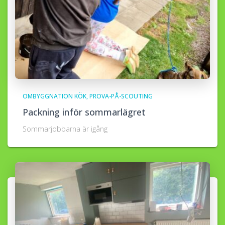
OMBYGGNATION KÖK
PROVA-PÅ-SCOUTING
Packning inför sommarlägret
Sommarjobbarna är igång