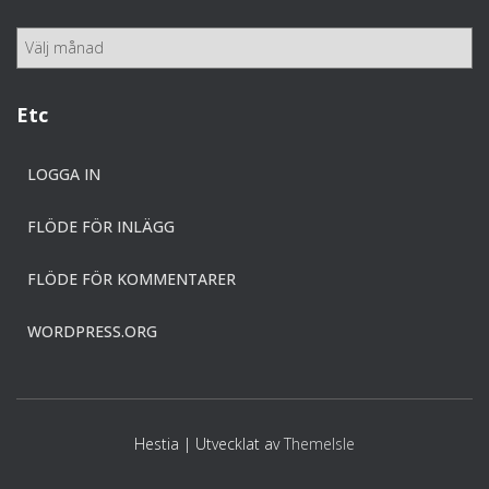
g
o
A
r
r
i
k
e
i
Etc
r
v
LOGGA IN
FLÖDE FÖR INLÄGG
FLÖDE FÖR KOMMENTARER
WORDPRESS.ORG
Hestia | Utvecklat av
ThemeIsle