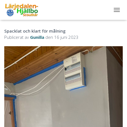
S
L
Å
Spacklat och klart för målning
P
Å
Publicerat av
Gunilla
den
16 juni 2023
/
A
V
N
A
V
I
G
E
R
I
N
G