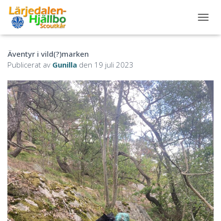
S
L
Å
Äventyr i vild(?)marken
P
Å
Publicerat av
Gunilla
den
19 juli 2023
/
A
V
N
A
V
I
G
E
R
I
N
G