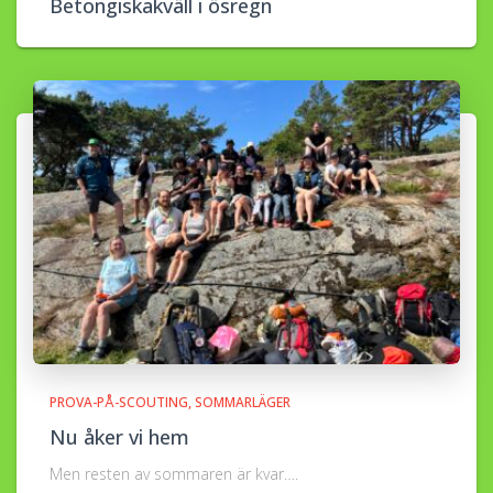
Betongiskakväll i ösregn
PROVA-PÅ-SCOUTING
SOMMARLÄGER
Nu åker vi hem
Men resten av sommaren är kvar….