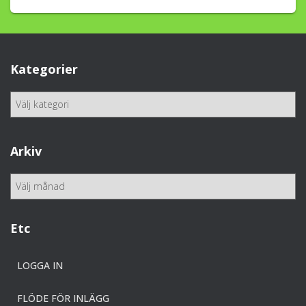
Kategorier
K
a
t
e
Arkiv
g
o
A
r
r
i
k
e
i
Etc
r
v
LOGGA IN
FLÖDE FÖR INLÄGG