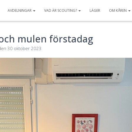
AVDELNINGAR
VAD ÄR SCOUTING?
LÄGER
OM KÅREN
 och mulen förstadag
den
30 oktober 2023