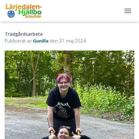
S
L
Å
Trädgårdsarbete
P
Å
Publicerat av
Gunilla
den
31 maj 2024
/
A
V
N
A
V
I
G
E
R
I
N
G