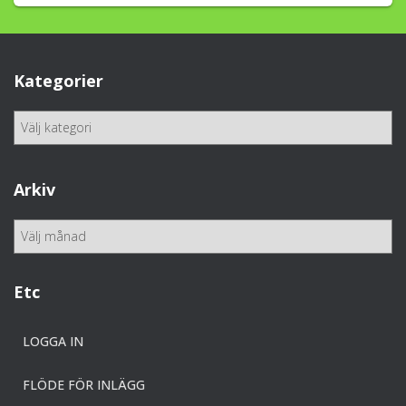
Kategorier
K
a
t
e
Arkiv
g
o
A
r
r
i
k
e
i
Etc
r
v
LOGGA IN
FLÖDE FÖR INLÄGG