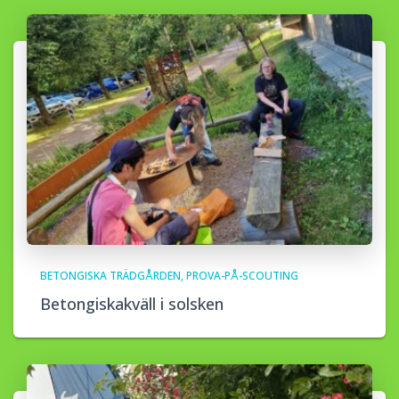
BETONGISKA TRÄDGÅRDEN
PROVA-PÅ-SCOUTING
Betongiskakväll i solsken