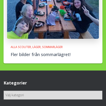
ALLA SCOUTER
LÄGER
SOMMARLÄGER
Fler bilder från sommarlägret!
Kategorier
K
a
t