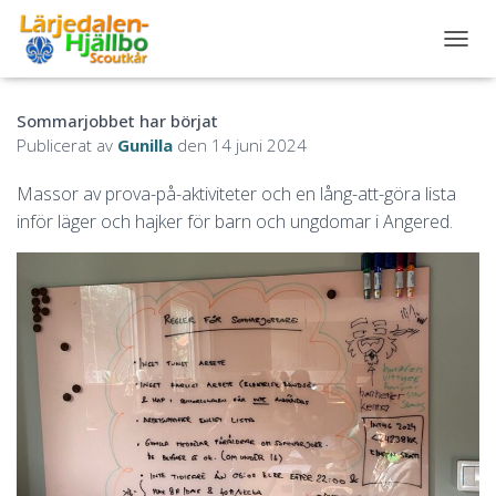
S
L
Å
Sommarjobbet har börjat
P
Å
Publicerat av
Gunilla
den
14 juni 2024
/
A
Massor av prova-på-aktiviteter och en lång-att-göra lista
V
inför läger och hajker för barn och ungdomar i Angered.
N
A
V
I
G
E
R
I
N
G