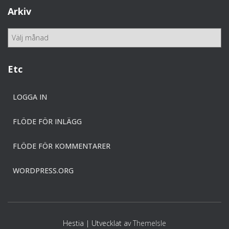
e
Arkiv
g
o
A
r
r
i
k
e
i
Etc
r
v
LOGGA IN
FLÖDE FÖR INLÄGG
FLÖDE FÖR KOMMENTARER
WORDPRESS.ORG
Hestia | Utvecklat av
ThemeIsle