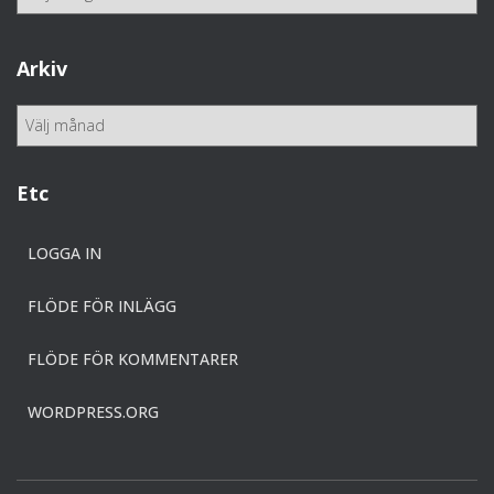
a
t
e
Arkiv
g
o
A
r
r
i
k
e
i
Etc
r
v
LOGGA IN
FLÖDE FÖR INLÄGG
FLÖDE FÖR KOMMENTARER
WORDPRESS.ORG