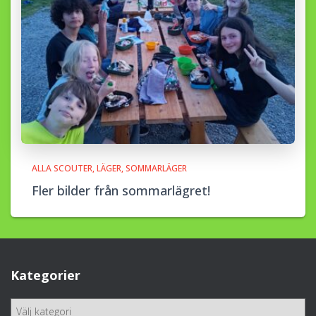
ALLA SCOUTER
LÄGER
SOMMARLÄGER
Fler bilder från sommarlägret!
Kategorier
K