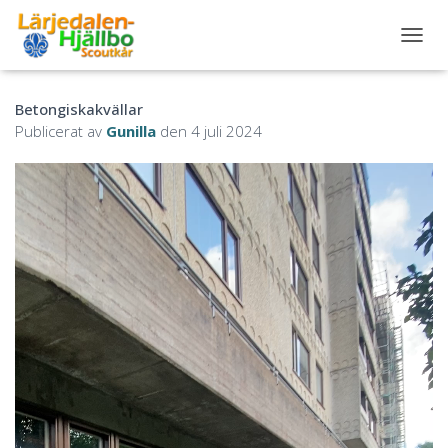
S
L
Å
Betongiskakvällar
P
Å
Publicerat av
Gunilla
den
4 juli 2024
/
A
V
N
A
V
I
G
E
R
I
N
G