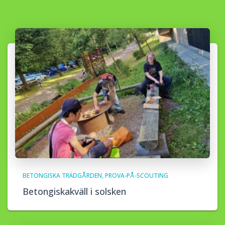
BETONGISKA TRÄDGÅRDEN
PROVA-PÅ-SCOUTING
Betongiskakväll i solsken