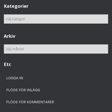
Kategorier
K
a
t
e
Arkiv
g
o
A
r
r
i
k
e
i
Etc
r
v
LOGGA IN
FLÖDE FÖR INLÄGG
FLÖDE FÖR KOMMENTARER