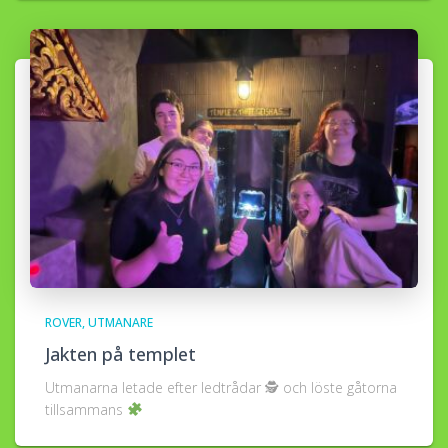
ROVER
UTMANARE
Jakten på templet
Utmanarna letade efter ledtrådar 🕵
och löste gåtorna
tillsammans