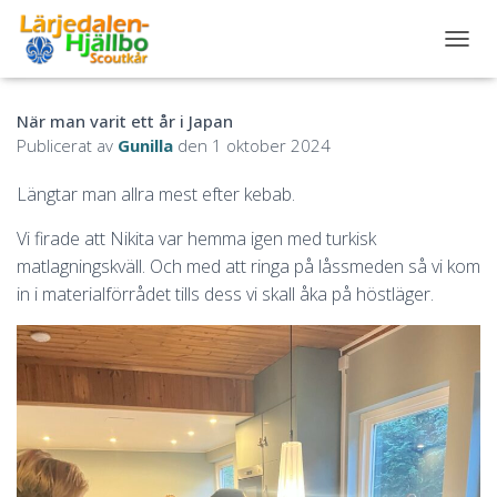
S
L
Å
När man varit ett år i Japan
P
Å
Publicerat av
Gunilla
den
1 oktober 2024
/
A
Längtar man allra mest efter kebab.
V
N
Vi firade att Nikita var hemma igen med turkisk
A
matlagningskväll. Och med att ringa på låssmeden så vi kom
V
I
in i materialförrådet tills dess vi skall åka på höstläger.
G
E
R
I
N
G