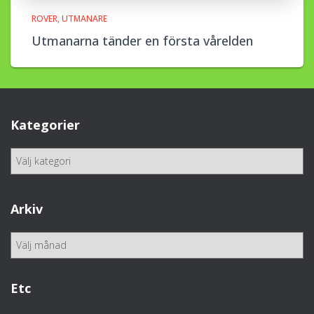
ROVER
UTMANARE
Utmanarna tänder en första vårelden
Kategorier
K
a
t
e
Arkiv
g
o
A
r
r
i
k
e
i
Etc
r
v