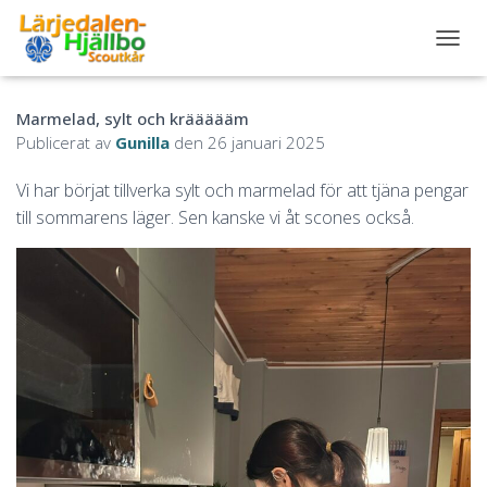
S
L
Å
Marmelad, sylt och kräääääm
P
Å
Publicerat av
Gunilla
den
26 januari 2025
/
A
Vi har börjat tillverka sylt och marmelad för att tjäna pengar
V
till sommarens läger. Sen kanske vi åt scones också.
N
A
V
I
G
E
R
I
N
G