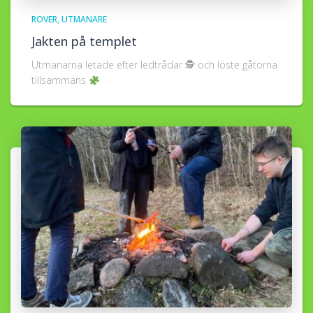
ROVER
UTMANARE
Jakten på templet
Utmanarna letade efter ledtrådar 🕵
och löste gåtorna
tillsammans