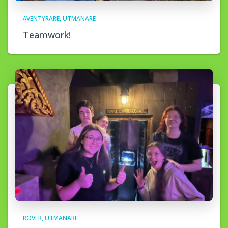
ÄVENTYRARE
UTMANARE
Teamwork!
ROVER
UTMANARE