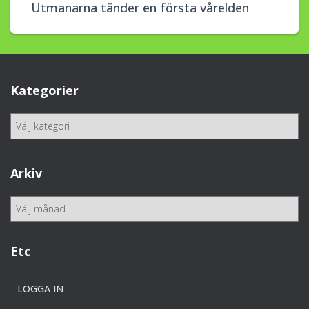
Utmanarna tänder en första vårelden
Kategorier
K
a
t
e
Arkiv
g
o
A
r
r
i
k
e
i
Etc
r
v
LOGGA IN