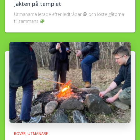
Jakten på templet
Utmanarna letade efter ledtrådar 🕵
och löste gåtorna
tillsammans
ROVER
UTMANARE