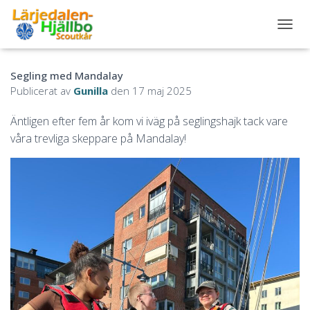
S
L
Å
Segling med Mandalay
P
Å
Publicerat av
Gunilla
den
17 maj 2025
/
A
Äntligen efter fem år kom vi iväg på seglingshajk tack vare
V
våra trevliga skeppare på Mandalay!
N
A
V
I
G
E
R
I
N
G