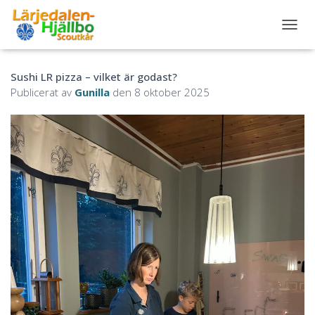
S
L
Å
Sushi LR pizza – vilket är godast?
P
Å
Publicerat av
Gunilla
den
8 oktober 2025
/
A
V
N
A
V
I
G
E
R
I
N
G