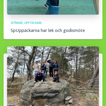
SPÅRARE
UPPTÄCKARE
SpUppäckarna har lek och godismöte