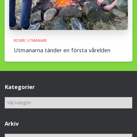
ROVER
UTMANARE
Utmanarna tänder en första vårelden
Kategorier
K
a
t
e
Arkiv
g
o
A