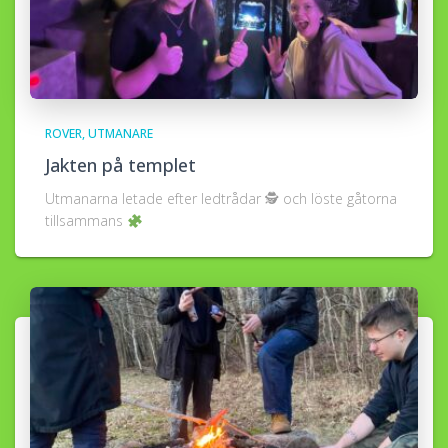
ROVER
UTMANARE
Jakten på templet
Utmanarna letade efter ledtrådar 🕵
och löste gåtorna
tillsammans