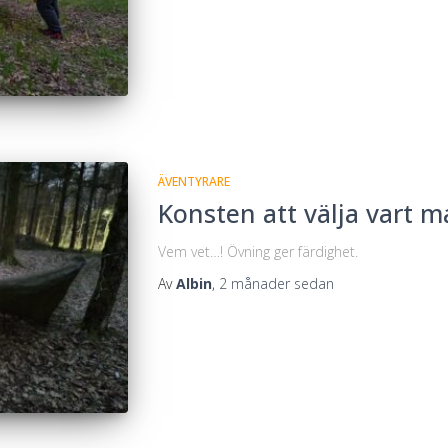
ÄVENTYRARE
Konsten att välja vart m
Vem vet…! Övning ger färdighet.
Av
Albin
,
2 månader
sedan