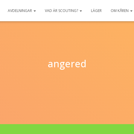
AVDELNINGAR
VAD ÄR SCOUTING?
LÄGER
OM KÅREN
angered