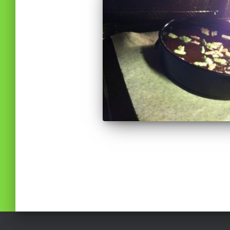
Sidnumrering
för
inlägg