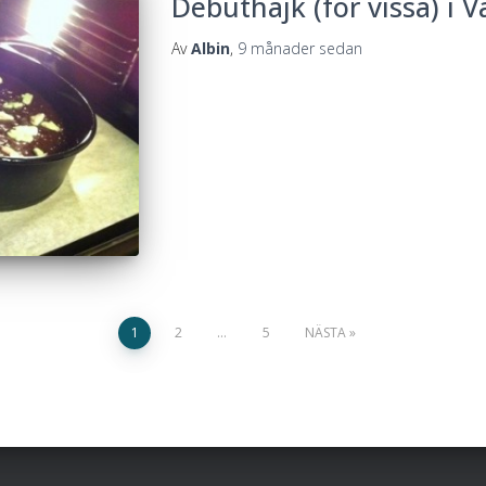
Debuthajk (för vissa) i Vä
Av
Albin
,
9 månader
sedan
1
2
…
5
NÄSTA