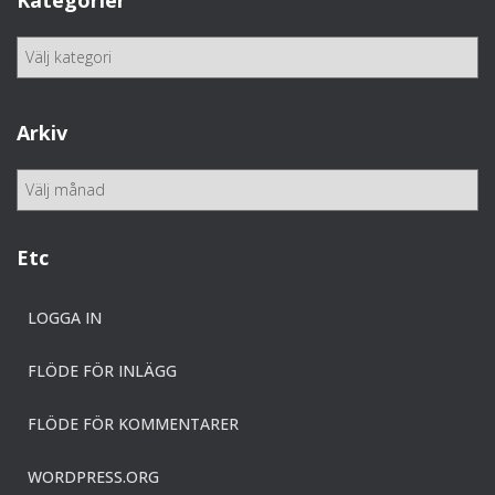
Kategorier
K
a
t
e
Arkiv
g
o
A
r
r
i
k
e
i
Etc
r
v
LOGGA IN
FLÖDE FÖR INLÄGG
FLÖDE FÖR KOMMENTARER
WORDPRESS.ORG