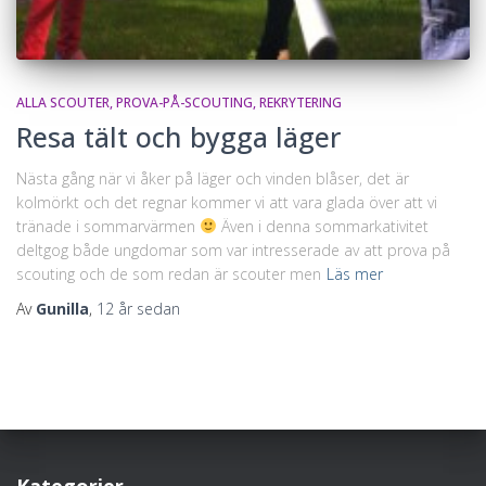
ALLA SCOUTER
PROVA-PÅ-SCOUTING
REKRYTERING
Resa tält och bygga läger
Nästa gång när vi åker på läger och vinden blåser, det är
kolmörkt och det regnar kommer vi att vara glada över att vi
tränade i sommarvärmen
Även i denna sommarkativitet
deltgog både ungdomar som var intresserade av att prova på
scouting och de som redan är scouter men
Läs mer
Av
Gunilla
,
12 år
sedan