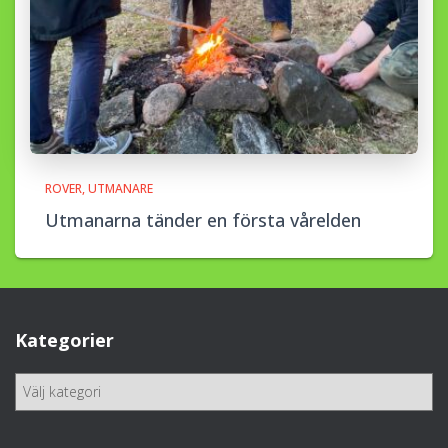
ROVER
UTMANARE
Utmanarna tänder en första vårelden
Kategorier
K
a
t