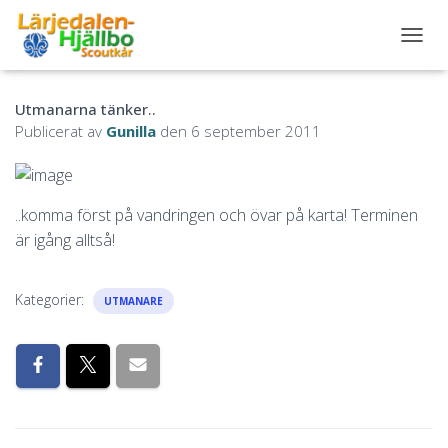
S
L
Å
Utmanarna tänker..
P
Å
Publicerat av
Gunilla
den
6 september 2011
/
A
V
N
..komma först på vandringen och övar på karta! Terminen
A
är igång alltså!
V
I
G
E
Kategorier:
UTMANARE
R
I
N
G