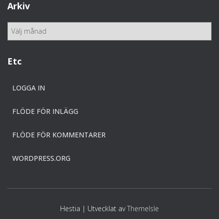
e
Arkiv
g
o
A
r
r
i
k
e
i
Etc
r
v
LOGGA IN
FLÖDE FÖR INLÄGG
FLÖDE FÖR KOMMENTARER
WORDPRESS.ORG
Hestia | Utvecklat av
ThemeIsle