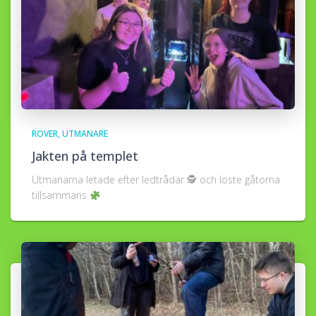
ROVER
UTMANARE
Jakten på templet
Utmanarna letade efter ledtrådar 🕵
och löste gåtorna
tillsammans