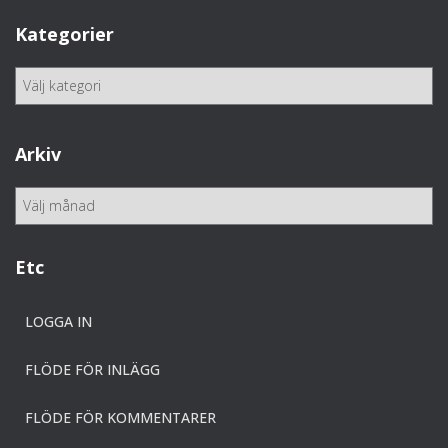
Kategorier
K
a
t
e
Arkiv
g
o
A
r
r
i
k
e
i
Etc
r
v
LOGGA IN
FLÖDE FÖR INLÄGG
FLÖDE FÖR KOMMENTARER