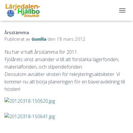
S
L
Å
Årsstämma
P
Å
Publicerat av
Gunilla
den
18 mars 2012
/
A
Nu har vi haft årsstämma för 2011.
V
Fjolårets vinst använder vi till att förstärka lägerfonden,
N
A
materialfonden, och stipendiefonden.
V
Dessutom avsätter vinsten för rekryteringsaktiviteter. Vi
I
kommer nu att börja planeringen för en bäveravdelning till
G
hösten!
E
R
I
N
G