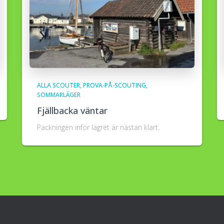
ALLA SCOUTER
PROVA-PÅ-SCOUTING
SOMMARLÄGER
Fjällbacka väntar
Packningen inför lägret är nästan klart.