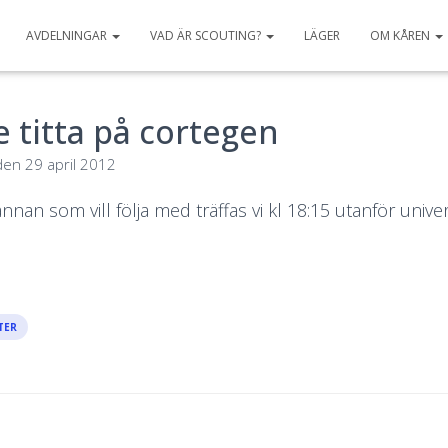
AVDELNINGAR
VAD ÄR SCOUTING?
LÄGER
OM KÅREN
e titta på cortegen
den
29 april 2012
an som vill följa med träffas vi kl 18:15 utanför univer
TER