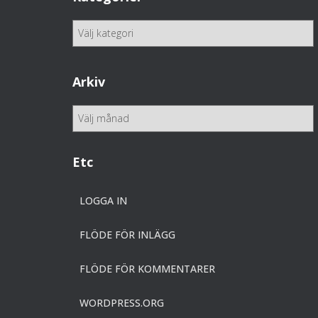
K
a
t
e
Arkiv
g
o
A
r
r
i
k
e
i
Etc
r
v
LOGGA IN
FLÖDE FÖR INLÄGG
FLÖDE FÖR KOMMENTARER
WORDPRESS.ORG