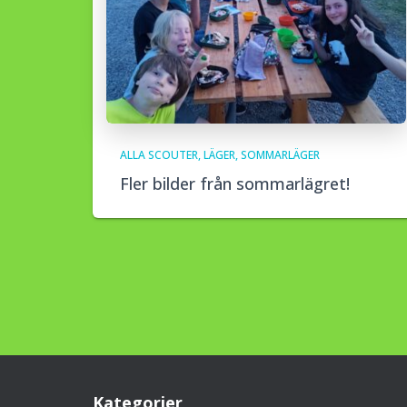
ALLA SCOUTER
LÄGER
SOMMARLÄGER
Fler bilder från sommarlägret!
Kategorier