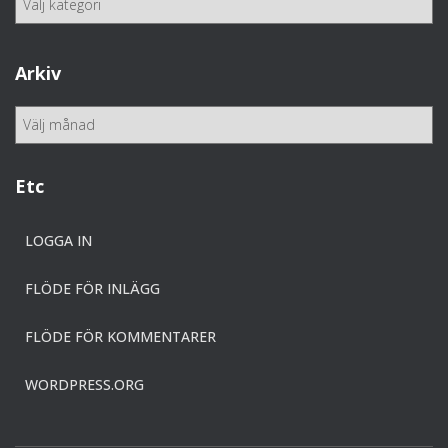
a
t
e
Arkiv
g
o
A
r
r
i
k
e
i
Etc
r
v
LOGGA IN
FLÖDE FÖR INLÄGG
FLÖDE FÖR KOMMENTARER
WORDPRESS.ORG