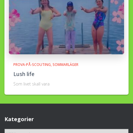
PROVA-PÅ-SCOUTING
SOMMARLÄGER
Lush life
Som livet skall vara
Kategorier
K