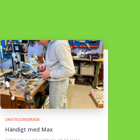
OKATEGORISERADE
Händigt med Max
Aldrig har vi varit närmare att bli klara…