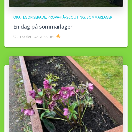
OKATEGORISERADE
PROVA-PÅ-SCOUTING
SOMMARLÄGER
En dag på sommarläger
Och solen bara skiner