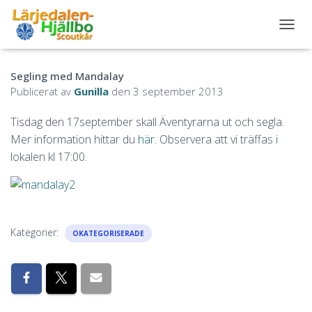
S
L
Å
Segling med Mandalay
P
Å
Publicerat av
Gunilla
den
3 september 2013
/
A
Tisdag den 17september skall Äventyrarna ut och segla.
V
Mer information hittar du
här.
Observera att vi träffas i
N
A
lokalen kl 17:00.
V
I
G
E
R
Kategorier:
I
OKATEGORISERADE
N
G