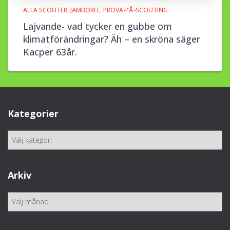
ALLA SCOUTER
JAMBOREE
PROVA-PÅ-SCOUTING
Lajvande- vad tycker en gubbe om
klimatförändringar? Äh – en skröna säger
Kacper 63år.
Kategorier
K
a
t
e
Arkiv
g
o
A
r
r
i
k
e