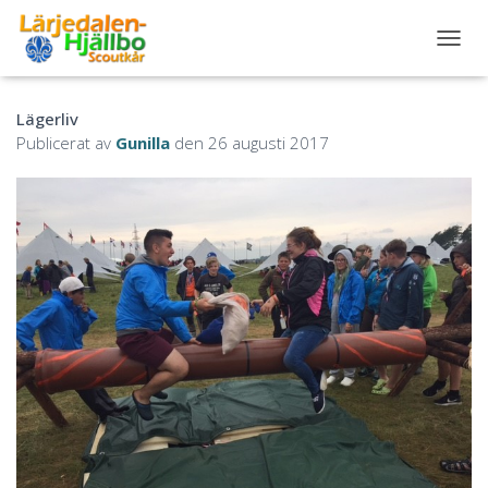
S
L
Å
Lägerliv
P
Å
Publicerat av
Gunilla
den
26 augusti 2017
/
A
V
N
A
V
I
G
E
R
I
N
G