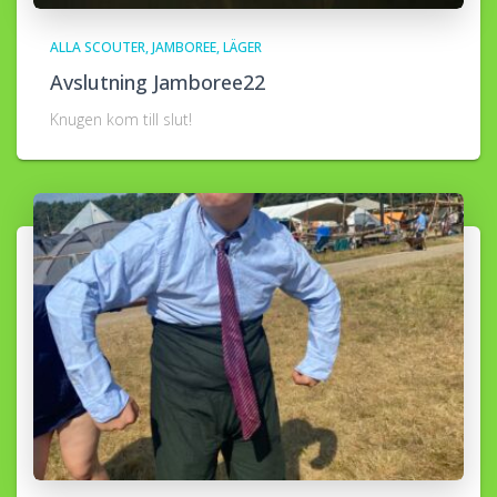
ALLA SCOUTER
JAMBOREE
LÄGER
Avslutning Jamboree22
Knugen kom till slut!