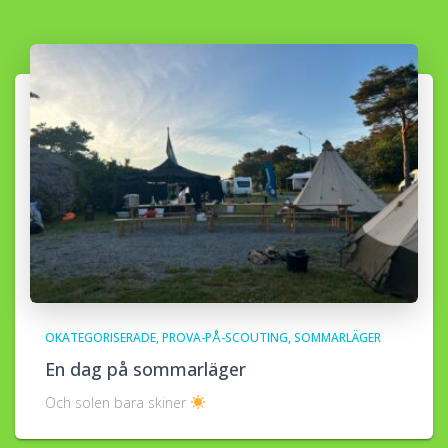
OKATEGORISERADE
PROVA-PÅ-SCOUTING
SOMMARLÄGER
En dag på sommarläger
Och solen bara skiner