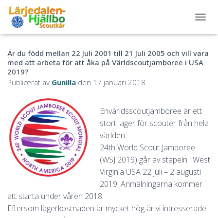
S
L
Å
Är du född mellan 22 Juli 2001 till 21 Juli 2005 och vill vara
P
med att arbeta för att åka på Världscoutjamboree i USA
Å
2019?
/
A
Publicerat av
Gunilla
den
17 januari 2018
V
N
A
Envärldsscoutjamboree är ett
V
stort lager för scouter från hela
I
världen.
G
E
24th World Scout Jamboree
R
(WSJ 2019) går av stapeln i West
I
Virginia USA 22 juli – 2 augusti
N
G
2019. Anmälningarna kommer
att starta under våren 2018.
Eftersom lägerkostnaden är mycket hög är vi intresserade