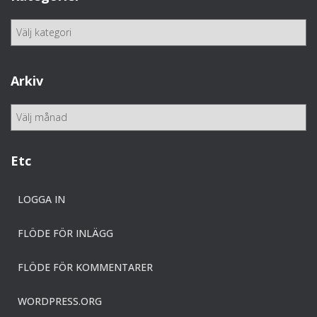
K
a
t
e
Arkiv
g
o
A
r
r
i
k
e
i
Etc
r
v
LOGGA IN
FLÖDE FÖR INLÄGG
FLÖDE FÖR KOMMENTARER
WORDPRESS.ORG