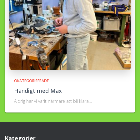
OKATEGORISERADE
Händigt med Max
Aldrig har vi varit närmare att bli klara…
Kategorier