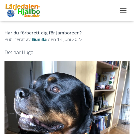
S
L
Å
Har du förberett dig för Jamboreen?
P
Å
Publicerat av
Gunilla
den
14 juni 2022
/
A
Det har Hugo
V
N
A
V
I
G
E
R
I
N
G