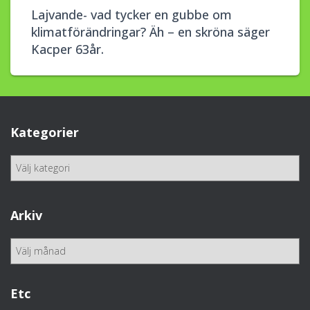
Lajvande- vad tycker en gubbe om
klimatförändringar? Äh – en skröna säger
Kacper 63år.
Kategorier
K
a
t
e
Arkiv
g
o
A
r
r
i
k
e
i
Etc
r
v