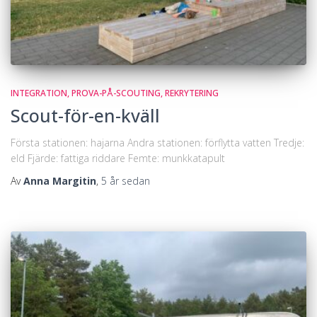
INTEGRATION
PROVA-PÅ-SCOUTING
REKRYTERING
Scout-för-en-kväll
Första stationen: hajarna Andra stationen: förflytta vatten Tredje:
eld Fjärde: fattiga riddare Femte: munkkatapult
Av
Anna Margitin
,
5 år
sedan