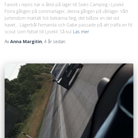
Favorit i repris när vi åkte på läger till Siviks Camping i Lysekil.
Förra gången på sommarläger, denna gången på vårläger. Vårt
Jurtendom mattält fick bekänna färg, det blåste en del vid
havet… Lägerbål Fernanda och Gabe passade på att träffa en fd
scout som flyttat till Lysekil. Så kul
Läs mer
Av
Anna Margitin
,
4 år
sedan