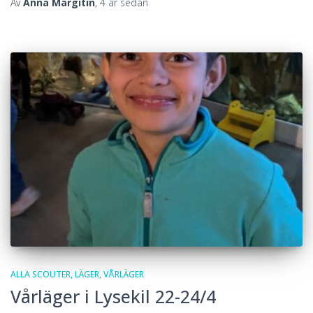
Av
Anna Margitin
,
4 år
sedan
ALLA SCOUTER
LÄGER
VÅRLÄGER
Vårläger i Lysekil 22-24/4