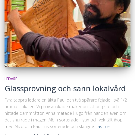
LEDARE
Glassprovning och sann lokalvård
Fyra tappra ledare en äkta Paul och två spårare fejade i två 1/2
timma i lokalen. Vi provsmakade makedoniskt bergste och
hittade dammråttor. Anna matade Hugo från handen även om
det snurrade i magen. Albin sorterade i lyan och vek tält ihop
med Nico och Paul. Iris sorterade och slängde
Läs mer