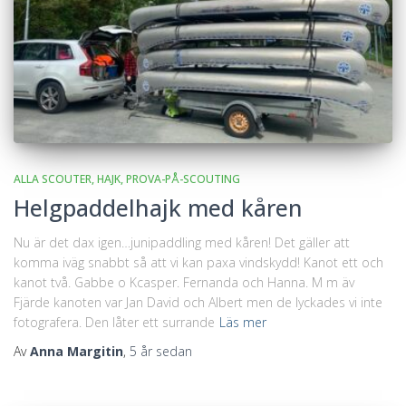
ALLA SCOUTER
HAJK
PROVA-PÅ-SCOUTING
Helgpaddelhajk med kåren
Nu är det dax igen…junipaddling med kåren! Det gäller att
komma iväg snabbt så att vi kan paxa vindskydd! Kanot ett och
kanot två. Gabbe o Kcasper. Fernanda och Hanna. M m äv
Fjärde kanoten var Jan David och Albert men de lyckades vi inte
fotografera. Den låter ett surrande
Läs mer
Av
Anna Margitin
,
5 år
sedan