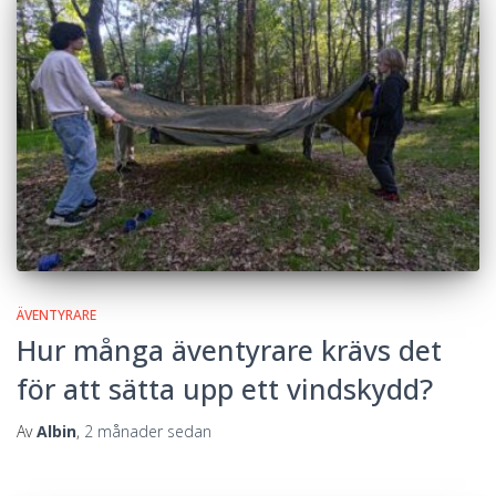
ÄVENTYRARE
Hur många äventyrare krävs det
för att sätta upp ett vindskydd?
Av
Albin
,
2 månader
sedan