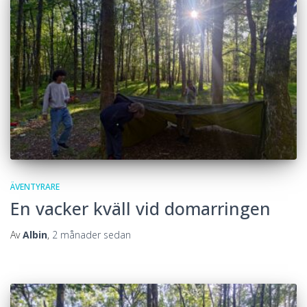
ÄVENTYRARE
En vacker kväll vid domarringen
Av
Albin
,
2 månader
sedan