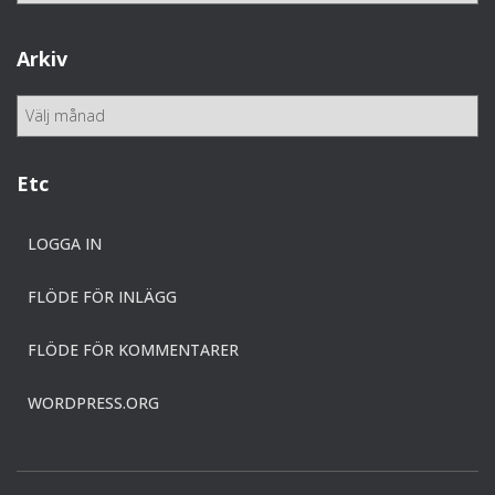
t
e
Arkiv
g
o
A
r
r
i
k
e
i
Etc
r
v
LOGGA IN
FLÖDE FÖR INLÄGG
FLÖDE FÖR KOMMENTARER
WORDPRESS.ORG