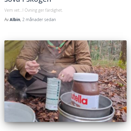
Vem vet…! Övning ger färdighet.
Av
Albin
,
2 månader
sedan