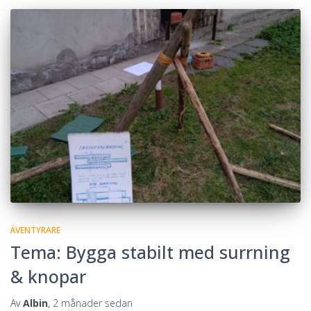
ÄVENTYRARE
Tema: Bygga stabilt med surrning
& knopar
Av
Albin
,
2 månader
sedan