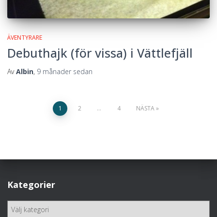
ÄVENTYRARE
Debuthajk (för vissa) i Vättlefjäll
Av
Albin
,
9 månader
sedan
Sidnumrering
1
2
…
4
NÄSTA
för
inlägg
Kategorier
K
a