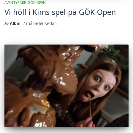
ÄVENTYRARE
GÖK OPEN
Vi höll i Kims spel på GÖK Open
Av
Albin
,
2 månader
sedan