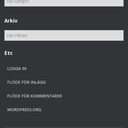
a
t
e
Arkiv
g
o
A
r
r
i
k
e
i
Etc
r
v
LOGGA IN
FLÖDE FÖR INLÄGG
FLÖDE FÖR KOMMENTARER
WORDPRESS.ORG