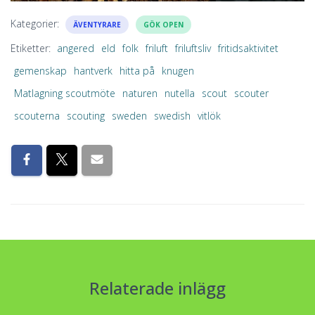
Kategorier:
ÄVENTYRARE
GÖK OPEN
Etiketter:
angered
eld
folk
friluft
friluftsliv
fritidsaktivitet
gemenskap
hantverk
hitta på
knugen
Matlagning scoutmöte
naturen
nutella
scout
scouter
scouterna
scouting
sweden
swedish
vitlök
Relaterade inlägg