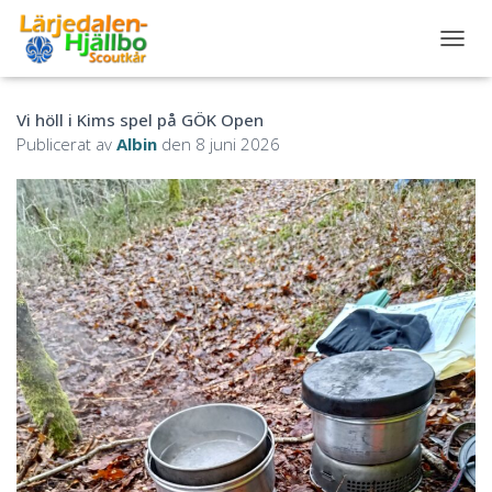
S
L
Å
Vi höll i Kims spel på GÖK Open
P
Å
Publicerat av
Albin
den
8 juni 2026
/
A
V
N
A
V
I
G
E
R
I
N
G