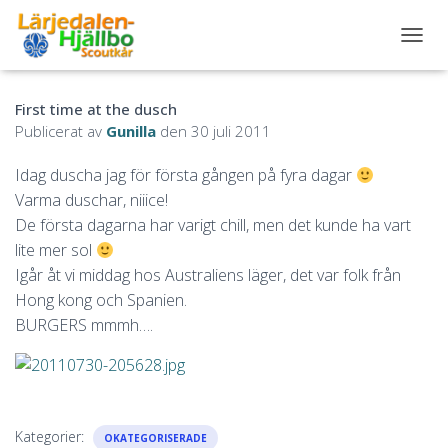
S
L
Å
First time at the dusch
P
Å
Publicerat av
Gunilla
den
30 juli 2011
/
A
Idag duscha jag för första gången på fyra dagar
V
Varma duschar, niiice!
N
A
De första dagarna har varigt chill, men det kunde ha vart
V
lite mer sol
I
Igår åt vi middag hos Australiens läger, det var folk från
G
Hong kong och Spanien.
E
R
BURGERS mmmh….
I
N
G
Kategorier:
OKATEGORISERADE