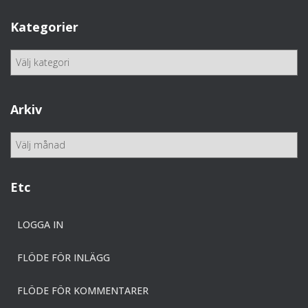
Kategorier
K
a
t
e
Arkiv
g
o
A
r
r
i
k
e
i
Etc
r
v
LOGGA IN
FLÖDE FÖR INLÄGG
FLÖDE FÖR KOMMENTARER