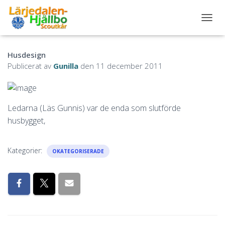
S
L
Å
Husdesign
P
Å
Publicerat av
Gunilla
den
11 december 2011
/
A
V
N
Ledarna (Läs Gunnis) var de enda som slutförde
A
husbygget,
V
I
G
E
Kategorier:
OKATEGORISERADE
R
I
N
G