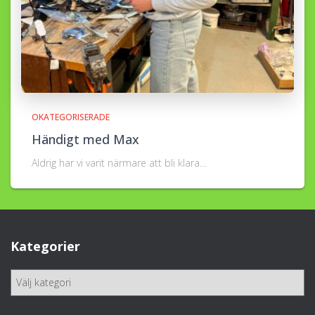
OKATEGORISERADE
Händigt med Max
Aldrig har vi varit närmare att bli klara…
Kategorier
K
a
t