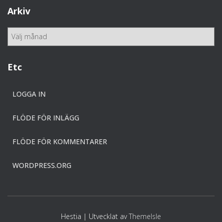
e
Arkiv
g
o
A
r
r
i
k
e
i
Etc
r
v
LOGGA IN
FLÖDE FÖR INLÄGG
FLÖDE FÖR KOMMENTARER
WORDPRESS.ORG
Hestia | Utvecklat av
ThemeIsle