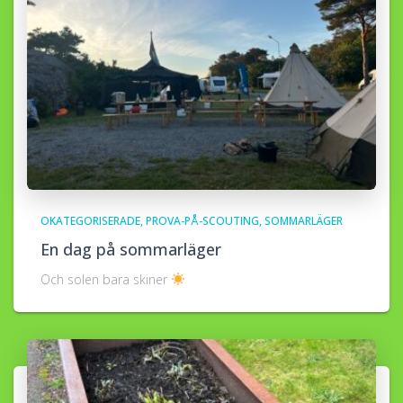
OKATEGORISERADE
PROVA-PÅ-SCOUTING
SOMMARLÄGER
En dag på sommarläger
Och solen bara skiner