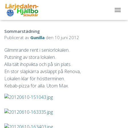
S
L
Å
Sommarstädning
P
Å
Publicerat av
Gunilla
den
10 juni 2012
/
A
Glimmrande rent i seniorlokalen.
V
Putsning av stora lokalen.
N
A
Alla tält ihopvikta och på sin plats.
V
En stor släpkärra avsläppt på Renova,
I
Lokalen klar för höstterminen.
G
Kebab-pizza för alla. Utom Max.
E
R
I
N
G